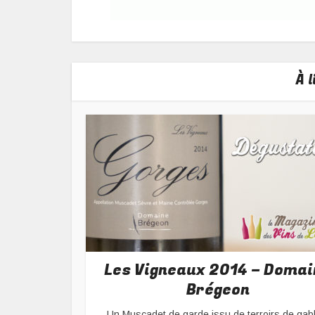
À 
Les Vigneaux 2014 – Domai
Brégeon
Un Muscadet de garde issu de terroirs de gab