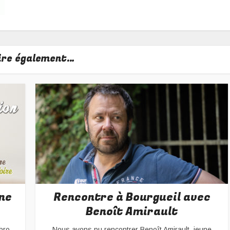
lire également…
ne
Rencontre à Bourgueil avec
Benoît Amirault
bro
Nous avons pu rencontrer Benoît Amirault, jeune