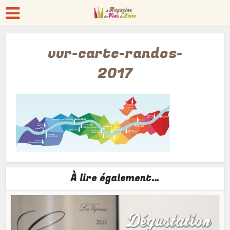
vvr-carte-randos-
2017
À lire également…