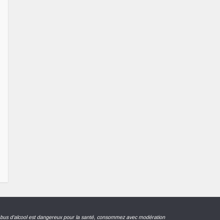
abus d'alcool est dangereux pour la santé, consommez avec modération