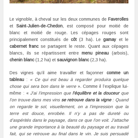
Le vignoble, à cheval sur les deux communes de
Faverolles
et
Saint-Julien-de-Chedon
, est composé pour moitié de
blanc et moitié de rouge. Les cépages rouges sont
principalement constitués de
côt
(3 ha). Le
gamay
et le
cabernet franc
se partagent le reste. Quant aux cépages
blancs, ils se répartissent entre
menu pineau
(arbois),
chenin blanc
(1,2 ha) et
sauvignon blanc
(2,3 ha).
Des vignes qu’il aime travailler et façonner
comme un
tableau
:
« Ce qui est beau à regarder produira quelque
chose qui sera bon dans le verre
». Comme il l’explique lui-
même : «
J’ai l’impression que
l’équilibre et la douceur
que
l’on trouve dans mes vins
se retrouve dans la vigne
: Quand
on regarde le sol, visuellement, on a l’impression que la
terre est douce, enrobée. Il n’y a pas de dureté ou
d’aspérités dans le paysage, dans ce que l’on voit. J’attache
une grande importance à la beauté du paysage et au travail
fait, qui se retrouve au final dans le vin. Je suis persuadé