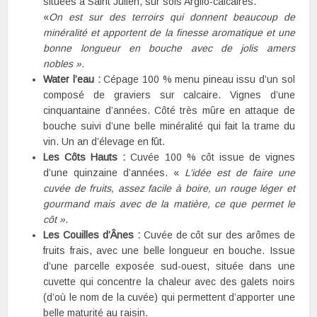
situées à Saint Julien, sur sols Argilo-calcaires.
«
On est sur des terroirs qui donnent beaucoup de
minéralité et apportent de la finesse aromatique et une
bonne longueur en bouche avec de jolis amers
nobles ».
Water l’eau :
Cépage 100 % menu pineau issu d’un sol
composé de graviers sur calcaire. Vignes d’une
cinquantaine d’années. Côté très mûre en attaque de
bouche suivi d’une belle minéralité qui fait la trame du
vin. Un an d’élevage en fût.
Les Côts Hauts :
Cuvée 100 % côt issue de vignes
d’une quinzaine d’années. «
L’idée est de faire une
cuvée de fruits, assez facile à boire, un rouge léger et
gourmand mais avec de la matière, ce que permet le
côt »
.
Les Couilles d’Ânes :
Cuvée de côt sur des arômes de
fruits frais, avec une belle longueur en bouche. Issue
d’une parcelle exposée sud-ouest, située dans une
cuvette qui concentre la chaleur avec des galets noirs
(d’où le nom de la cuvée) qui permettent d’apporter une
belle maturité au raisin.