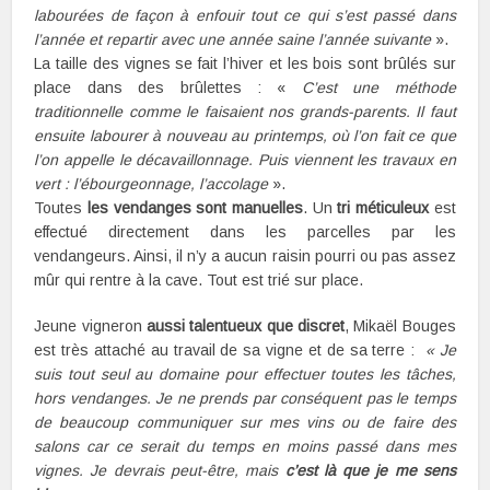
labourées de façon à enfouir tout ce qui s’est passé dans
l’année et repartir avec une année saine l’année suivante
».
La taille des vignes se fait l’hiver et les bois sont brûlés sur
place dans des brûlettes : «
C’est une méthode
traditionnelle comme le faisaient nos grands-parents. Il faut
ensuite labourer à nouveau au printemps, où l’on fait ce que
l’on appelle le décavaillonnage. Puis viennent les travaux en
vert : l’ébourgeonnage, l’accolage
».
Toutes
les vendanges sont manuelles
. Un
tri méticuleux
est
effectué directement dans les parcelles par les
vendangeurs. Ainsi, il n’y a aucun raisin pourri ou pas assez
mûr qui rentre à la cave. Tout est trié sur place.
Jeune vigneron
aussi talentueux que discret
, Mikaël Bouges
est très attaché au travail de sa vigne et de sa terre :
« Je
suis tout seul au domaine pour effectuer toutes les tâches,
hors vendanges. Je ne prends par conséquent pas le temps
de beaucoup communiquer sur mes vins ou de faire des
salons car ce serait du temps en moins passé dans mes
vignes. Je devrais peut-être, mais
c’est là que je me sens