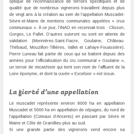
optique de reconnaissance de terroirs spécifiques et de
qualité que de nombreux vignerons travaillent depuis plus
de vingt ans à la création au sein de l’appellation Muscadet-
Sèvre-et-Maine de mentions communales appelées « crus
communaux ». À ce jour, l’INAO en reconnait trois : Clisson,
Gorges, Le Pallet. D’autres suivront ou sont en attente de
validation (Monnières-Saint-Fiacre, Goulaine, Château-
Thébaud, Mouzillon-Tillières, Vallet et Lahaye-Fouassière).
Pierre Luneau fait partie de ceux qui se battent depuis des
années pour l’officialisation du cru communal « Goulaine »,
un terroir de micashiste qui tient son nom de l’affluent de la
Loire éponyme, et dont la cuvée « Excelsior » est issue.
La fierté d’une appellation
Le muscadet représente environ 8000 ha en appellation
Muscadet et 5000 ha en appellation de cépages, du nord de
l’appellation (Coteaux d’Ancenis) en passant par Sèvre et
Maine et Côte de Grandlieu plus au sud.
Si une grande partie des vignerons vend encore sa