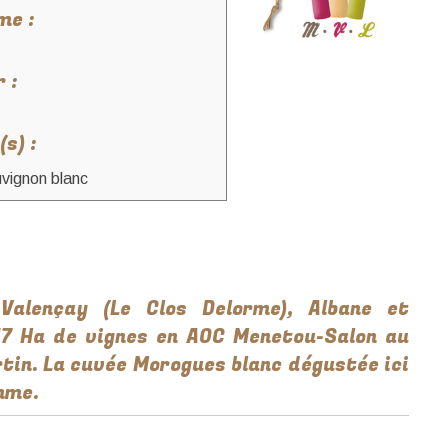
me :
 :
s) :
vignon blanc
Valençay (Le Clos Delorme), Albane et
17 Ha de vignes en AOC Menetou-Salon au
tin. La cuvée Morogues blanc dégustée ici
mme.