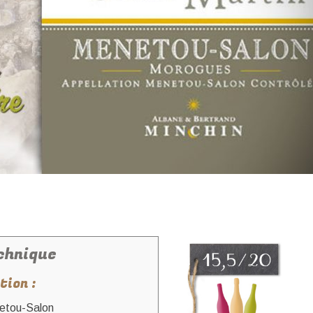
chnique
tion :
tou-Salon