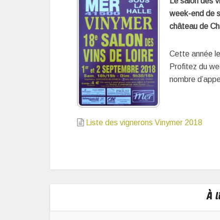
Le salon des v
week-end de s
château de C
Cette année le
Profitez du we
nombre d’appel
Liste des vignerons Vinymer 2018
À 